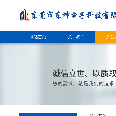
网站首页
关于我们
产品