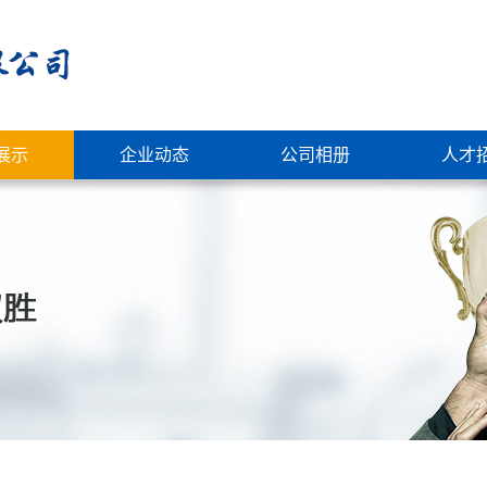
展示
企业动态
公司相册
人才