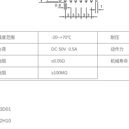
温度范围
-20~+70℃
耐压
负荷
DC 50V 0.5A
动作力
电阻
≤0.05Ω
机械寿命
电阻
≥100MΩ
43D01
42H10