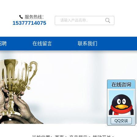
服务热线：
15377714075
招聘
在线留言
联系我们