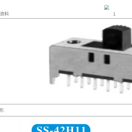
细资料
明：