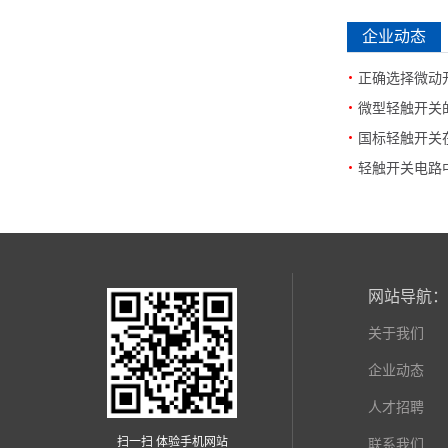
企业动态
·
正确选择微动
·
微型轻触开关
·
国标轻触开关
·
轻触开关电路
网站导航：
关于我们
企业动态
人才招聘
扫一扫 体验手机网站
联系我们