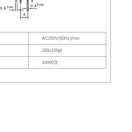
AC250V(50Hz)/min
250±100gf
10000次