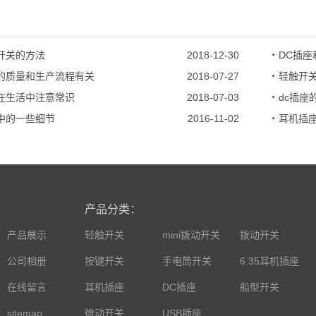
·
开关的方法
2018-12-30
DC插座
·
的质量和生产流程有关
2018-07-27
轻触开
·
在生活中注意常识
2018-07-03
dc插座
·
中的一些细节
2016-11-02
耳机插
产品分类：
产品展示
轻触开关
mini拨动开关
拨动开关
公司相册
按键开关
手电筒开关
6.35耳机插座
在线留言
耳机插座
DC插座
船型开关
sitemap
微动开关
USB插座