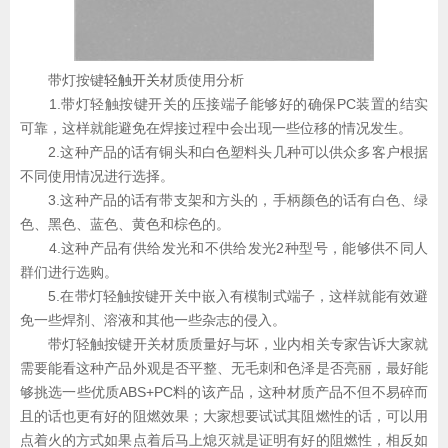
带灯按键
轻触开关
材质使用分析
1.带灯轻触按键开关的压接端子能够好的确保PC装置的结实
可靠，这样就能避免在焊接过程中会出现一些位移的情况发生。
2.这种产品的话有铜头和白色塑料头几种可以供众多客户根据
不同使用情况进行选择。
3.这种产品的话有带支架和方头的，手柄颜色的话有白色、绿
色、黑色、蓝色、黄色和棕色的。
4.这种产品有供给发光和不供给发光2种型号，能够供不同人
群们进行选购。
5.在带灯轻触按键开关中嵌入有模制式端子，这样就能有效避
免一些焊剂、溶液和其他一些杂志的侵入。
带灯轻触按键开关材质质量好与坏，业内相关专家告诉大家就
需要能看这种产品外观是否平整、无毛刺和色泽是否亮丽，最好能
够挑选一些优质ABS+PC料的该产品，这种材质产品不但不易碎而
且的话也更有好的阻燃效果；大家想要试试其阻燃性的话，可以用
点着火的方式如果点着后马上熄灭就是证明有好的阻燃性，相反如